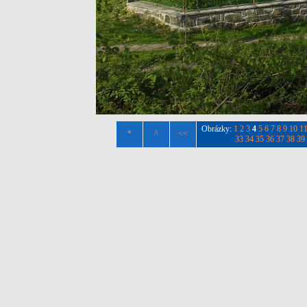
Obrázky:
1
2
3
4
5
6
7
8
9
10
1
*
^
<<
33
34
35
36
37
38
39