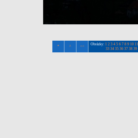
Obrázky:
1
2
3
4
5
6
7
8
9
10
1
*
^
<<
33
34
35
36
37
38
39