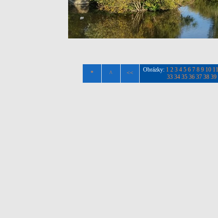
Obrázky:
1
2
3
4
5
6
7
8
9
10
1
*
^
<<
33
34
35
36
37
38
39